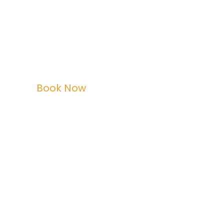
Book Now
ee to Get in Touch
with Ralph