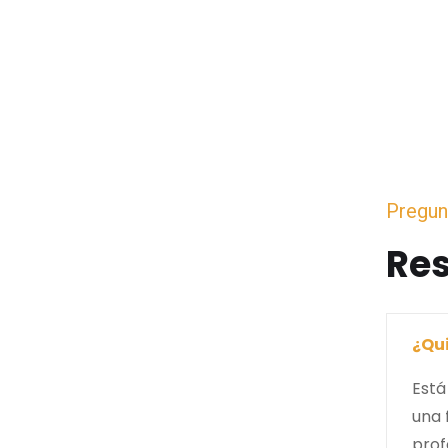
Pregun
Re
¿Qui
Está
una 
prof