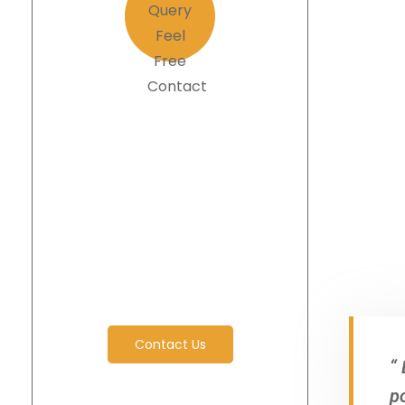
Have Any
Query Feel
Free
Contact
Contact Us
“
p