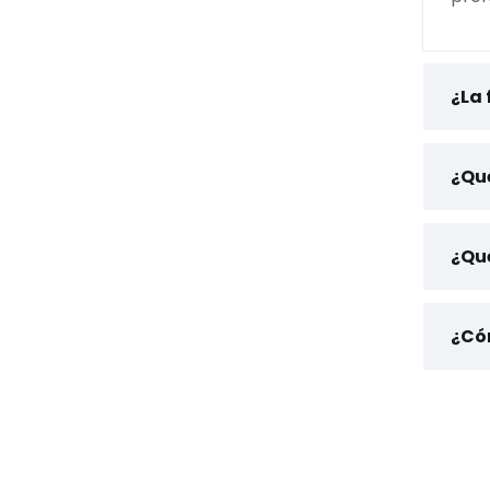
¿La 
¿Qué
¿Qu
¿Có